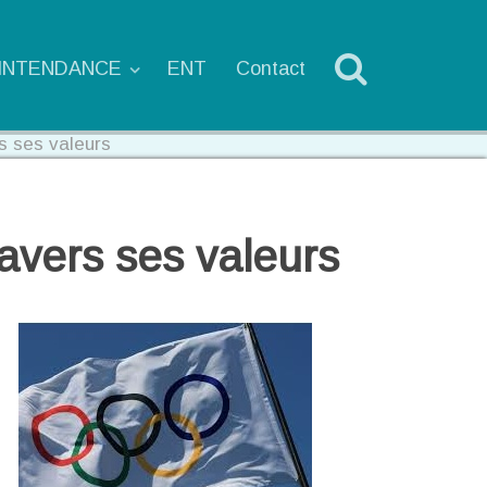
'INTENDANCE
ENT
Contact
s ses valeurs
avers ses valeurs