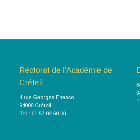
Rectorat de l'Académie de
Créteil
6
9
4 rue Georges Enesco
T
94000 Créteil
Tel : 01.57.02.60.00