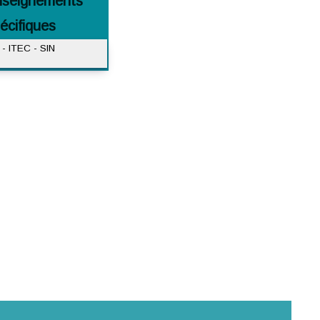
nseignements
écifiques
- ITEC - SIN