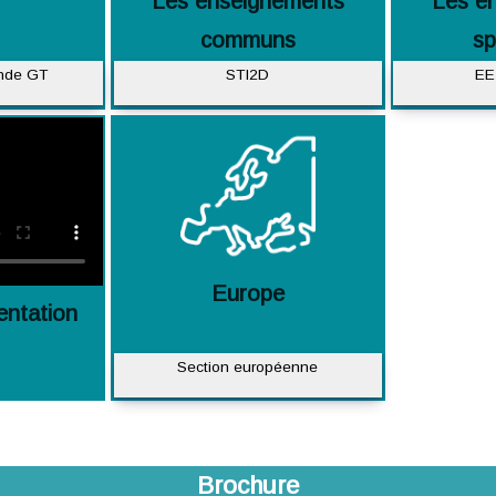
Les enseignements
Les e
communs
sp
onde GT
STI2D
EE 
Europe
entation
Section européenne
Brochure