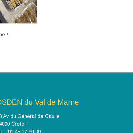
ne !
DSDEN du Val de Marne
8 Av du Général de Gaulle
4000 Créteil
el : 01.45.17.60.00