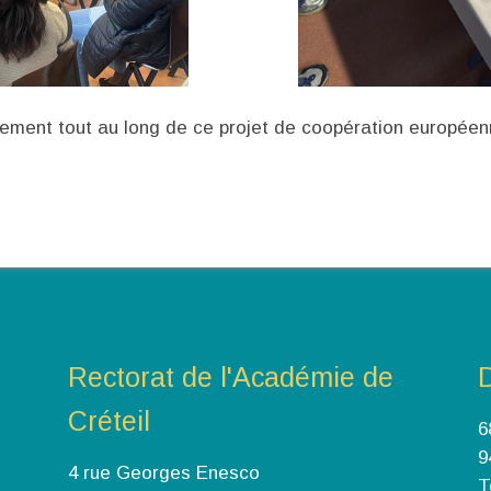
sement tout au long de ce projet de coopération européen
Rectorat de l'Académie de
Créteil
6
9
4 rue Georges Enesco
T