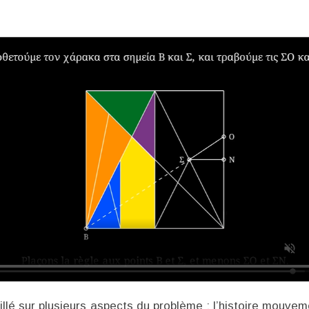
illé sur plusieurs aspects du problème : l’histoire mouve