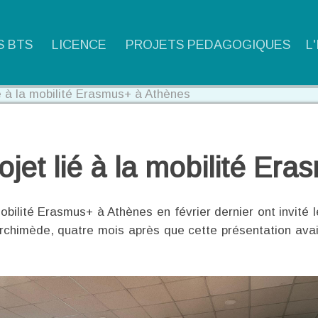
S BTS
LICENCE
PROJETS PEDAGOGIQUES
L
ié à la mobilité Erasmus+ à Athènes
rojet lié à la mobilité Er
obilité Erasmus+ à Athènes en février dernier ont invité 
rchimède, quatre mois après que cette présentation avait 